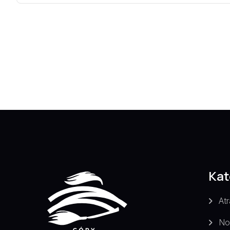
Kat
Atr
No