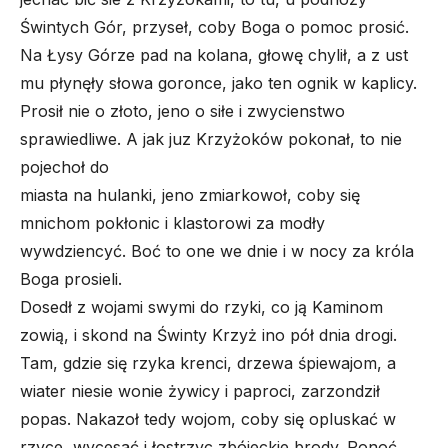
Świntych Gór, przyseł, coby Boga o pomoc prosić.
Na Łysy Górze pad na kolana, głowę chylił, a z ust
mu płynęły słowa goronce, jako ten ognik w kaplicy.
Prosił nie o złoto, jeno o siłe i zwycienstwo
sprawiedliwe. A jak juz Krzyżoków pokonał, to nie
pojechoł do
miasta na hulanki, jeno zmiarkowoł, coby się
mnichom pokłonic i klastorowi za modły
wywdziencyć. Boć to one we dnie i w nocy za króla
Boga prosieli.
Dosedł z wojami swymi do rzyki, co ją Kaminom
zowią, i skond na Świnty Krzyż ino pół dnia drogi.
Tam, gdzie się rzyka krenci, drzewa śpiewajom, a
wiater niesie wonie żywicy i paproci, zarzondził
popas. Nakazoł tedy wojom, coby się opluskać w
rzyce, wycesać i łostrzyc zbójeckie brody. Ponoć