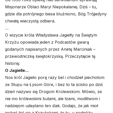
Misjonarze Oblaci Maryi Niepokalanej. Dziś – tu,
gdzie dla potrójnego biesa bluźniono, Bóg Trójjedyny
chwałę wieczystą odbiera.
…
O wizycie króla Władysława Jagiełły na Świętym
Krzyżu opowiada jeden z
Podcastów gwarą
godanych
napisanych przez Anetę Marciniak –
przewodniczkę świętokrzyską. Przeczytajcie tę
historię:
O Jagielle..
.
Nos król Jagieło porę razy bel i chodzieł piechotom
ze Słupu na Łysom Góre, i bez to ta ścisko po dziś
dzień nazywo się Drogom Krolewskom. Mówio, ze
nie ino królewskimi butami, ale łzami, modlitwom i
nadziejom udeptano ten ślak. Godajo, że jak mioł
jechać bić sie z Krzyżokami, to tu, u podnóży