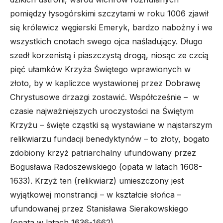
pomiędzy łysogórskimi szczytami w roku 1006 zjawił
się królewicz węgierski Emeryk, bardzo nabożny i we
wszystkich cnotach swego ojca naśladujący. Długo
szedł korzenistą i piaszczystą drogą, niosąc ze czcią
pięć ułamków Krzyża Świętego wprawionych w
złoto, by w kapliczce wystawionej przez Dobrawę
Chrystusowe drzazgi zostawić. Współcześnie – w
czasie najważniejszych uroczystości na Świętym
Krzyżu – święte cząstki są wystawiane w najstarszym
relikwiarzu fundacji benedyktynów – to złoty, bogato
zdobiony krzyż patriarchalny ufundowany przez
Bogusława Radoszewskiego (opata w latach 1608-
1633). Krzyż ten (relikwiarz) umieszczony jest
wyjątkowej monstrancji – w kształcie słońca –
ufundowanej przez Stanisława Sierakowskiego
(opata w latach 1636-1662).