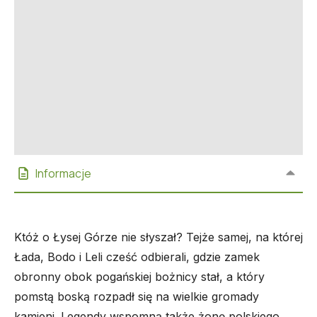
Informacje
Któż o Łysej Górze nie słyszał? Tejże samej, na której
Łada, Bodo i Leli cześć odbierali, gdzie zamek
obronny obok pogańskiej bożnicy stał, a który
pomstą boską rozpadł się na wielkie gromady
kamieni. Legendy wspomną także żonę polskiego