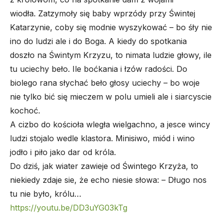
wiodła. Zatzymoły się baby wprzódy przy Świntej
Katarzynie, coby się modnie wyszykować – bo śły nie
ino do ludzi ale i do Boga. A kiedy do spotkania
doszło na Świntym Krzyzu, to nimata ludzie głowy, ile
tu uciechy beło. Ile boćkania i łzów radości. Do
biolego rana słychać beło głosy uciechy – bo woje
nie tylko bić się mieczem w polu umieli ale i siarcyscie
kochoć.
A cizbo do kościoła wległa wielgachno, a jesce wincy
ludzi stojalo wedle klastora. Minisiwo, miód i wino
jodło i piło jako dar od króla.
Do dziś, jak wiater zawieje od Świntego Krzyża, to
niekiedy zdaje sie, że echo niesie słowa: – Długo nos
tu nie było, królu…
https://youtu.be/DD3uYG03kTg