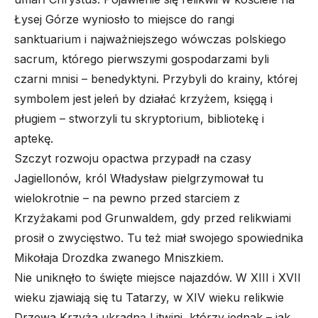
Łysej Górze wyniosło to miejsce do rangi
sanktuarium i najważniejszego wówczas polskiego
sacrum, którego pierwszymi gospodarzami byli
czarni mnisi – benedyktyni. Przybyli do krainy, której
symbolem jest jeleń by działać krzyżem, księgą i
pługiem – stworzyli tu skryptorium, bibliotekę i
aptekę.
Szczyt rozwoju opactwa przypadł na czasy
Jagiellonów, król Władysław pielgrzymował tu
wielokrotnie – na pewno przed starciem z
Krzyżakami pod Grunwaldem, gdy przed relikwiami
prosił o zwycięstwo. Tu też miał swojego spowiednika
Mikołaja Drozdka zwanego Mniszkiem.
Nie uniknęło to święte miejsce najazdów. W XIII i XVII
wieku zjawiają się tu Tatarzy, w XIV wieku relikwie
Drzewa Krzyża ukradną Litwini, którzy jednak – jak