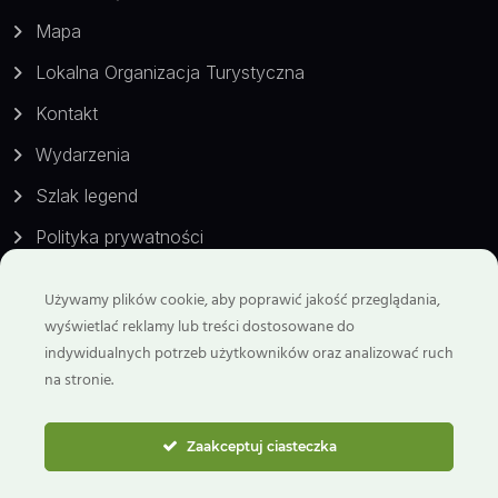
Mapa
Lokalna Organizacja Turystyczna
Kontakt
Wydarzenia
Szlak legend
Polityka prywatności
Używamy plików cookie, aby poprawić jakość przeglądania,
Kontakt
wyświetlać reklamy lub treści dostosowane do
indywidualnych potrzeb użytkowników oraz analizować ruch
Telefon:
na stronie.
799 929 298
Email:
Zaakceptuj ciasteczka
biuro@goryswietokrzyskie.travel