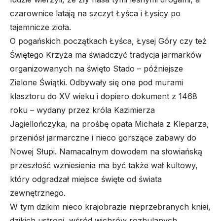
czarownice latają na szczyt Łyśca i Łysicy po
tajemnicze zioła.
O pogańskich początkach Łyśca, Łysej Góry czy też
Świętego Krzyża ma świadczyć tradycja jarmarków
organizowanych na święto Stado – późniejsze
Zielone Świątki. Odbywały się one pod murami
klasztoru do XV wieku i dopiero dokument z 1468
roku – wydany przez króla Kazimierza
Jagiellończyka, na prośbę opata Michała z Kleparza,
przeniósł jarmarczne i nieco gorszące zabawy do
Nowej Słupi. Namacalnym dowodem na słowiańską
przeszłość wzniesienia ma być także wał kultowy,
który odgradzał miejsce święte od świata
zewnętrznego.
W tym dzikim nieco krajobrazie nieprzebranych kniei,
dzikich ustroni, wśród wichrów rozhulanych