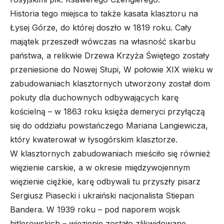
Historia tego miejsca to także kasata klasztoru na
Łysej Górze, do której doszło w 1819 roku. Cały
majątek przeszedł wówczas na własność skarbu
państwa, a relikwie Drzewa Krzyża Świętego zostały
przeniesione do Nowej Słupi, W połowie XIX wieku w
zabudowaniach klasztornych utworzony został dom
pokuty dla duchownych odbywających karę
kościelną – w 1863 roku księża demeryci przyłączą
się do oddziału powstańczego Mariana Langiewicza,
który kwaterował w łysogórskim klasztorze.
W klasztornych zabudowaniach mieściło się również
więzienie carskie, a w okresie międzywojennym
więzienie ciężkie, karę odbywali tu przyszły pisarz
Sergiusz Piasecki i ukraiński nacjonalista Stiepan
Bandera. W 1939 roku – pod naporem wojsk
hitlerowskich – więzienie zostało zlikwidowane.