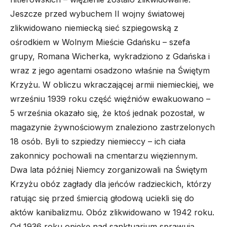
Jeszcze przed wybuchem II wojny światowej
zlikwidowano niemiecką sieć szpiegowską z
ośrodkiem w Wolnym Mieście Gdańsku – szefa
grupy, Romana Wicherka, wykradziono z Gdańska i
wraz z jego agentami osadzono właśnie na Świętym
Krzyżu. W obliczu wkraczającej armii niemieckiej, we
wrześniu 1939 roku część więźniów ewakuowano –
5 września okazało się, że ktoś jednak pozostał, w
magazynie żywnościowym znaleziono zastrzelonych
18 osób. Byli to szpiedzy niemieccy – ich ciała
zakonnicy pochowali na cmentarzu więziennym.
Dwa lata później Niemcy zorganizowali na Świętym
Krzyżu obóz zagłady dla jeńców radzieckich, którzy
ratując się przed śmiercią głodową uciekli się do
aktów kanibalizmu. Obóz zlikwidowano w 1942 roku.
Od 1936 roku opiekę nad sanktuarium sprawują