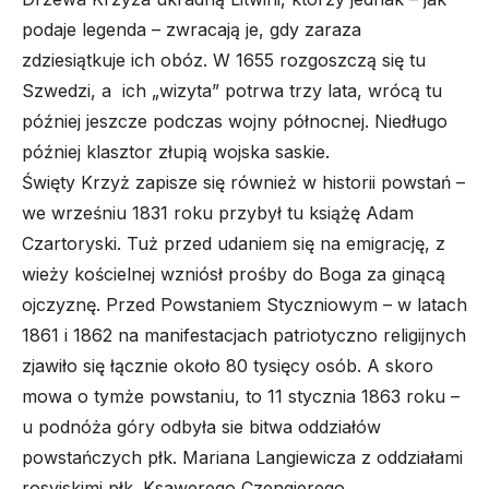
podaje legenda – zwracają je, gdy zaraza
zdziesiątkuje ich obóz. W 1655 rozgoszczą się tu
Szwedzi, a ich „wizyta” potrwa trzy lata, wrócą tu
później jeszcze podczas wojny północnej. Niedługo
później klasztor złupią wojska saskie.
Święty Krzyż zapisze się również w historii powstań –
we wrześniu 1831 roku przybył tu książę Adam
Czartoryski. Tuż przed udaniem się na emigrację, z
wieży kościelnej wzniósł prośby do Boga za ginącą
ojczyznę. Przed Powstaniem Styczniowym – w latach
1861 i 1862 na manifestacjach patriotyczno religijnych
zjawiło się łącznie około 80 tysięcy osób. A skoro
mowa o tymże powstaniu, to 11 stycznia 1863 roku –
u podnóża góry odbyła sie bitwa oddziałów
powstańczych płk. Mariana Langiewicza z oddziałami
rosyjskimi płk. Ksawerego Czengierego.