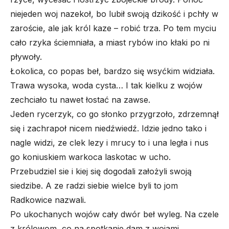
niejeden woj nazekoł, bo lubił swoją dzikość i pchły w
zaroście, ale jak król kaze – robić trza. Po tem myciu
cało rzyka ściemniała, a miast rybów ino kłaki po ni
pływoły.
Łokolica, co popas beł, bardzo się wsyćkim widziała.
Trawa wysoka, woda cysta… I tak kielku z wojów
zechciało tu nawet łostać na zawse.
Jeden rycerzyk, co go słonko przygrzoło, zdrzemnął
się i zachrapoł nicem niedźwiedź. Idzie jedno tako i
nagle widzi, ze clek lezy i mrucy to i una legła i nus
go koniuskiem warkoca laskotac w ucho.
Przebudziel sie i kiej się dogodali założyli swoją
siedzibe. A ze radzi siebie wielce byli to jom
Radkowice nazwali.
Po ukochanych wojów cały dwór beł wyleg. Na czele
z królowom, co na spotkanie dam z wojami