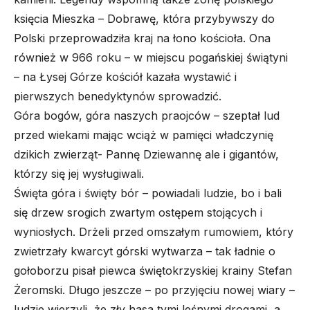
księcia Mieszka – Dobrawę, która przybywszy do
Polski przeprowadziła kraj na łono kościoła. Ona
również w 966 roku – w miejscu pogańskiej świątyni
– na Łysej Górze kościół kazała wystawić i
pierwszych benedyktynów sprowadzić.
Góra bogów, góra naszych praojców
– szeptał lud
przed wiekami mając wciąż w pamięci władczynię
dzikich zwierząt- Pannę Dziewannę ale i gigantów,
którzy się jej wysługiwali.
Święta góra i święty bór
– powiadali ludzie, bo i bali
się drzew srogich zwartym ostępem stojących i
wyniosłych. Drżeli przed o
mszałym rumowiem, który
zwietrzały kwarcyt górski wytwarza –
tak ładnie o
gołoborzu pisał piewca świętokrzyskiej krainy Stefan
Żeromski. Długo jeszcze – po przyjęciu nowej wiary –
ludzie wierzyli, że zły hasa tymi leśnymi drogami, a