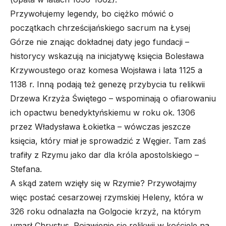
Przywołujemy legendy, bo ciężko mówić o
początkach chrześcijańskiego sacrum na Łysej
Górze nie znając dokładnej daty jego fundacji –
historycy wskazują na inicjatywę księcia Bolesława
Krzywoustego oraz komesa Wojsława i lata 1125 a
1138 r. Inną podają też genezę przybycia tu relikwii
Drzewa Krzyża Świętego – wspominają o ofiarowaniu
ich opactwu benedyktyńskiemu w roku ok. 1306
przez Władysława Łokietka – wówczas jeszcze
księcia, który miał je sprowadzić z Węgier. Tam zaś
trafiły z Rzymu jako dar dla króla apostolskiego –
Stefana.
A skąd zatem wzięły się w Rzymie? Przywołajmy
więc postać cesarzowej rzymskiej Heleny, która w
326 roku odnalazła na Golgocie krzyż, na którym
umarł Chrystus. Pojawienie się relikwii w kościele na