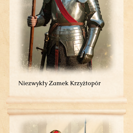
Niezwykły Zamek Krzyżtopór