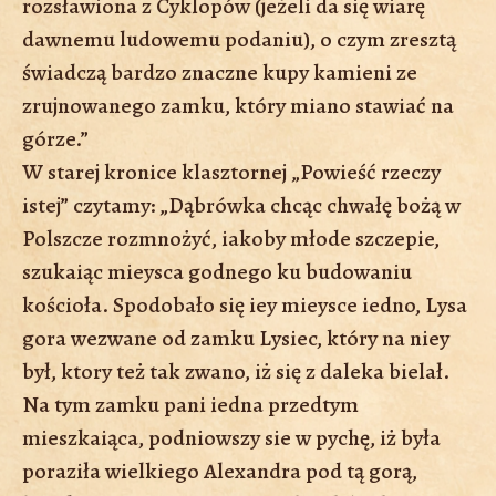
rozsławiona z Cyklopów (jeżeli da się wiarę
dawnemu ludowemu podaniu), o czym zresztą
świadczą bardzo znaczne kupy kamieni ze
zrujnowanego zamku, który miano stawiać na
górze.”
W starej kronice klasztornej „Powieść rzeczy
istej” czytamy: „Dąbrówka chcąc chwałę bożą w
Polszcze rozmnożyć, iakoby młode szczepie,
szukaiąc mieysca godnego ku budowaniu
kościoła. Spodobało się iey mieysce iedno, Lysa
gora wezwane od zamku Lysiec, który na niey
był, ktory też tak zwano, iż się z daleka bielał.
Na tym zamku pani iedna przedtym
mieszkaiąca, podniowszy sie w pychę, iż była
poraziła wielkiego Alexandra pod tą gorą,