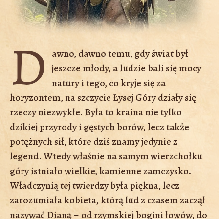
D
awno, dawno temu, gdy świat był
jeszcze młody, a ludzie bali się mocy
natury i tego, co kryje się za
horyzontem, na szczycie Łysej Góry działy się
rzeczy niezwykłe. Była to kraina nie tylko
dzikiej przyrody i gęstych borów, lecz także
potężnych sił, które dziś znamy jedynie z
legend. Wtedy właśnie na samym wierzchołku
góry istniało wielkie, kamienne zamczysko.
Władczynią tej twierdzy była piękna, lecz
zarozumiała kobieta, którą lud z czasem zaczął
nazywać Dianą – od rzymskiej bogini łowów, do