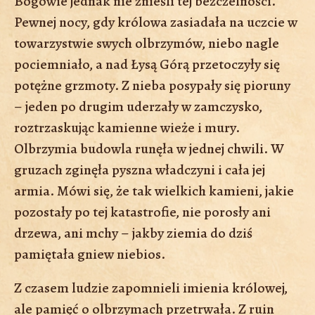
Bogowie jednak nie znieśli tej bezczelności.
Pewnej nocy, gdy królowa zasiadała na uczcie w
towarzystwie swych olbrzymów, niebo nagle
pociemniało, a nad Łysą Górą przetoczyły się
potężne grzmoty. Z nieba posypały się pioruny
– jeden po drugim uderzały w zamczysko,
roztrzaskując kamienne wieże i mury.
Olbrzymia budowla runęła w jednej chwili. W
gruzach zginęła pyszna władczyni i cała jej
armia. Mówi się, że tak wielkich kamieni, jakie
pozostały po tej katastrofie, nie porosły ani
drzewa, ani mchy – jakby ziemia do dziś
pamiętała gniew niebios.
Z czasem ludzie zapomnieli imienia królowej,
ale pamięć o olbrzymach przetrwała. Z ruin