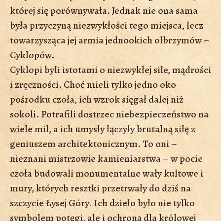
której się porównywała. Jednak nie ona sama
była przyczyną niezwykłości tego miejsca, lecz
towarzysząca jej armia jednookich olbrzymów –
Cyklopów.
Cyklopi byli istotami o niezwykłej sile, mądrości
i zręczności. Choć mieli tylko jedno oko
pośrodku czoła, ich wzrok sięgał dalej niż
sokoli. Potrafili dostrzec niebezpieczeństwo na
wiele mil, a ich umysły łączyły brutalną siłę z
geniuszem architektonicznym. To oni –
nieznani mistrzowie kamieniarstwa – w pocie
czoła budowali monumentalne wały kultowe i
mury, których resztki przetrwały do dziś na
szczycie Łysej Góry. Ich dzieło było nie tylko
symbolem potęgi, ale i ochroną dla królowej