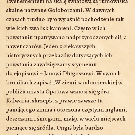
Ewenementem na skalę światową są rumowiska
skalne nazwane Gołoborzami. W dawnych
czasach trudno było wyjaśnić pochodzenie tak
wielkich zwalisk kamieni. Często w ich
powstaniu upatrywano nadprzyrodzonych sił, a
nawet czarów. Jeden z ciekawszych
historycznych przekazów dotyczących ich
powstania zawdzięczamy słynnemu
dziejopisowi – Janowi Długoszowi. W swoich
kronikach zapisał „W ziemi sandomierskiej w
pobliżu miasta Opatowa wznosi się góra
Kalwaria, skrzepła z prawie zawsze tu
panującego zimna i otoczona częstymi mgłami,
deszczami i śniegami, mając w wielu miejscach
pieniące się źródła. Ongiś była bardzo