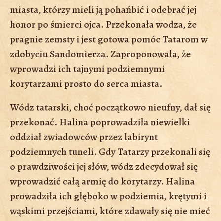
miasta, którzy mieli ją pohańbić i odebrać jej
honor po śmierci ojca. Przekonała wodza, że
pragnie zemsty i jest gotowa pomóc Tatarom w
zdobyciu Sandomierza. Zaproponowała, że
wprowadzi ich tajnymi podziemnymi
korytarzami prosto do serca miasta.
Wódz tatarski, choć początkowo nieufny, dał się
przekonać. Halina poprowadziła niewielki
oddział zwiadowców przez labirynt
podziemnych tuneli. Gdy Tatarzy przekonali się
o prawdziwości jej słów, wódz zdecydował się
wprowadzić całą armię do korytarzy. Halina
prowadziła ich głęboko w podziemia, krętymi i
wąskimi przejściami, które zdawały się nie mieć