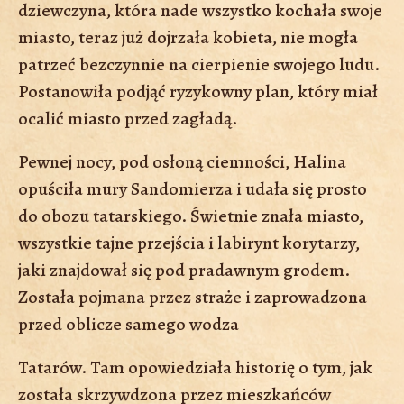
dziewczyna, która nade wszystko kochała swoje
miasto, teraz już dojrzała kobieta, nie mogła
patrzeć bezczynnie na cierpienie swojego ludu.
Postanowiła podjąć ryzykowny plan, który miał
ocalić miasto przed zagładą.
Pewnej nocy, pod osłoną ciemności, Halina
opuściła mury Sandomierza i udała się prosto
do obozu tatarskiego. Świetnie znała miasto,
wszystkie tajne przejścia i labirynt korytarzy,
jaki znajdował się pod pradawnym grodem.
Została pojmana przez straże i zaprowadzona
przed oblicze samego wodza
Tatarów. Tam opowiedziała historię o tym, jak
została skrzywdzona przez mieszkańców