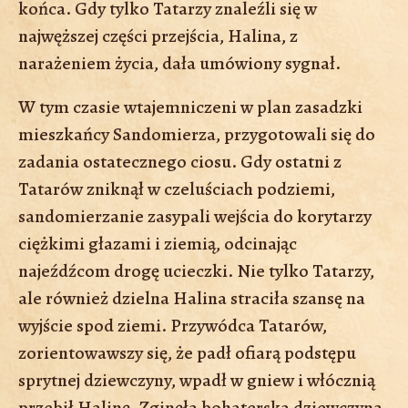
końca. Gdy tylko Tatarzy znaleźli się w
najwęższej części przejścia, Halina, z
narażeniem życia, dała umówiony sygnał.
W tym czasie wtajemniczeni w plan zasadzki
mieszkańcy Sandomierza, przygotowali się do
zadania ostatecznego ciosu. Gdy ostatni z
Tatarów zniknął w czeluściach podziemi,
sandomierzanie zasypali wejścia do korytarzy
ciężkimi głazami i ziemią, odcinając
najeźdźcom drogę ucieczki. Nie tylko Tatarzy,
ale również dzielna Halina straciła szansę na
wyjście spod ziemi. Przywódca Tatarów,
zorientowawszy się, że padł ofiarą podstępu
sprytnej dziewczyny, wpadł w gniew i włócznią
przebił Halinę. Zginęła bohaterska dziewczyna