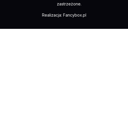
zastrzeżone.
Realizacja:
Fancybox.pl