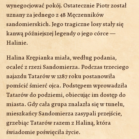
wynegocjować pokój. Ostatecznie Piotr został
uznany za jednego z 48 Męczenników
sandomierskich. Jego tragiczne losy stały się
kanwą późniejszej legendy o jego córce —
Halinie.
Halina Krępianka miała, według podania,
ocaleć z rzezi Sandomierza. Podczas trzeciego
najazdu Tatarów w 1287 roku postanowiła
pomścić śmierć ojca. Podstępem wprowadziła
Tatarów do podziemi, obiecując im dostęp do
miasta. Gdy cała grupa znalazła się w tunelu,
mieszkańcy Sandomierza zasypali przejście,
grzebiąc Tatarów razem z Haliną, która
świadomie poświęciła życie.