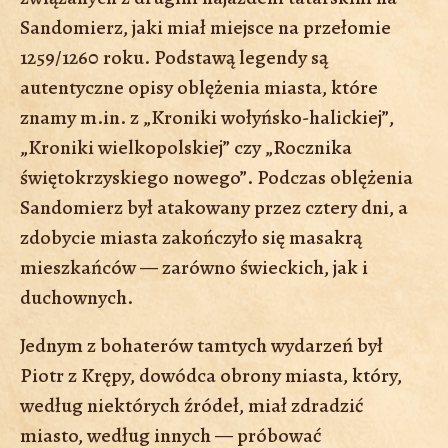
Sandomierz, jaki miał miejsce na przełomie
1259/1260 roku. Podstawą legendy są
autentyczne opisy oblężenia miasta, które
znamy m.in. z „Kroniki wołyńsko-halickiej”,
„Kroniki wielkopolskiej” czy „Rocznika
świętokrzyskiego nowego”. Podczas oblężenia
Sandomierz był atakowany przez cztery dni, a
zdobycie miasta zakończyło się masakrą
mieszkańców — zarówno świeckich, jak i
duchownych.
Jednym z bohaterów tamtych wydarzeń był
Piotr z Krępy, dowódca obrony miasta, który,
według niektórych źródeł, miał zdradzić
miasto, według innych — próbować