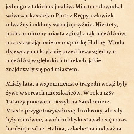
jednego z takich najazdów. Miastem dowodził
wówczas kasztelan Piotr z Krępy, człowiek
odważny i oddany swojej ojczyźnie. Niestety,
podczas obrony miasta zginął z rąk najeźdźców,
pozostawiając osieroconą córkę Halinę. Młoda
dziewczyna ukryła się przed bezwzględnym
najeźdźcą w głębokich tunelach, jakie
znajdowały się pod miastem.
Mijały lata, a wspomnienia o tragedii wciąż były
żywe w sercach mieszkańców. W roku 1287
Tatarzy ponownie ruszyli na Sandomierz.
Miasto przygotowywało się do obrony, ale siły
były nierówne, a widmo klęski stawało się coraz
bardziej realne. Halina, szlachetna i odważna