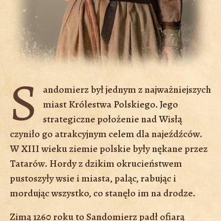
S
andomierz był jednym z najważniejszych
miast Królestwa Polskiego. Jego
strategiczne położenie nad Wisłą
czyniło go atrakcyjnym celem dla najeźdźców.
W XIII wieku ziemie polskie były nękane przez
Tatarów. Hordy z dzikim okrucieństwem
pustoszyły wsie i miasta, paląc, rabując i
mordując wszystko, co stanęło im na drodze.
Zimą 1260 roku to Sandomierz padł ofiarą