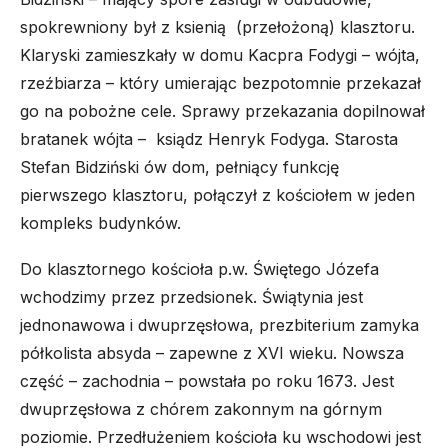
spokrewniony był z ksienią (przełożoną) klasztoru.
Klaryski zamieszkały w domu Kacpra Fodygi – wójta,
rzeźbiarza – który umierając bezpotomnie przekazał
go na pobożne cele. Sprawy przekazania dopilnował
bratanek wójta – ksiądz Henryk Fodyga. Starosta
Stefan Bidziński ów dom, pełniący funkcję
pierwszego klasztoru, połączył z kościołem w jeden
kompleks budynków.
Do klasztornego kościoła p.w. Świętego Józefa
wchodzimy przez przedsionek. Świątynia jest
jednonawowa i dwuprzęsłowa, prezbiterium zamyka
półkolista absyda – zapewne z XVI wieku. Nowsza
część – zachodnia – powstała po roku 1673. Jest
dwuprzęsłowa z chórem zakonnym na górnym
poziomie. Przedłużeniem kościoła ku wschodowi jest