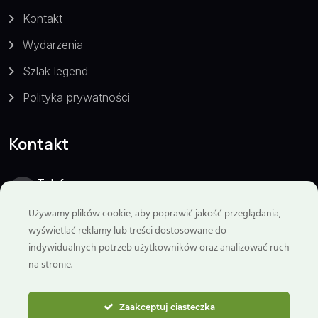
Kontakt
Wydarzenia
Szlak legend
Polityka prywatności
Kontakt
Telefon:
799 929 298
Używamy plików cookie, aby poprawić jakość przeglądania,
wyświetlać reklamy lub treści dostosowane do
Email:
indywidualnych potrzeb użytkowników oraz analizować ruch
biuro@goryswietokrzyskie.travel
na stronie.
ul. Benedyktyńska 6
26-006 Nowa Słupia
Zaakceptuj ciasteczka