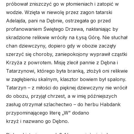
próbował zniszczyć go w płomieniach i zatopić w
wodzie. Wzięta w niewolę przez zagon tatarski
Adelajda, pani na Dębnie, ostrzegała go przed
profanowaniem Świętego Drzewa, nakłaniając by
skradzione relikwie wróciły na Łysą Górę. Nie słuchał
chan dziewczyny, dopiero gdy w obozie zaczęły
szerzyć się choroby, zaniepokojony wyprawił cząstki
Krzyża z powrotem. Misję zlecił pannie z Dębna i
Tatarzynowi, którego była branką, złożyli oni relikwie
w zagłębieniu skalnym, klasztor bowiem był spalony.
Tatarzyn – z miłości do pięknej dziewczyny nie wrócił
do obozu, przyjął chrzest, a w imię późniejszych
zasług otrzymał szlachectwo – do herbu Habdank
przypominającego literę „W” dodano
krzyż i nazwano go Dębno.