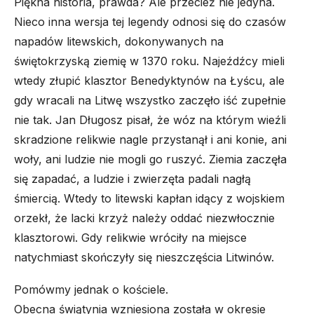
Piękna historia, prawda? Ale przecież nie jedyna.
Nieco inna wersja tej legendy odnosi się do czasów
napadów litewskich, dokonywanych na
świętokrzyską ziemię w 1370 roku. Najeźdźcy mieli
wtedy złupić klasztor Benedyktynów na Łyścu, ale
gdy wracali na Litwę wszystko zaczęło iść zupełnie
nie tak. Jan Długosz pisał, że wóz na którym wieźli
skradzione relikwie
nagle przystanął i ani konie, ani
woły, ani ludzie nie mogli go ruszyć
. Ziemia zaczęła
się zapadać, a ludzie i zwierzęta
padali nagłą
śmiercią
. Wtedy to litewski kapłan idący z wojskiem
orzekł, że
lacki krzyż
należy oddać niezwłocznie
klasztorowi. Gdy relikwie wróciły na miejsce
natychmiast skończyły się nieszczęścia Litwinów.
Pomówmy jednak o kościele.
Obecna świątynia wzniesiona została w okresie