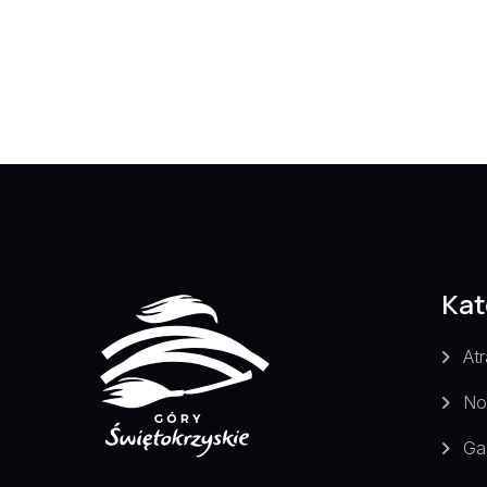
Kat
Atr
No
Ga