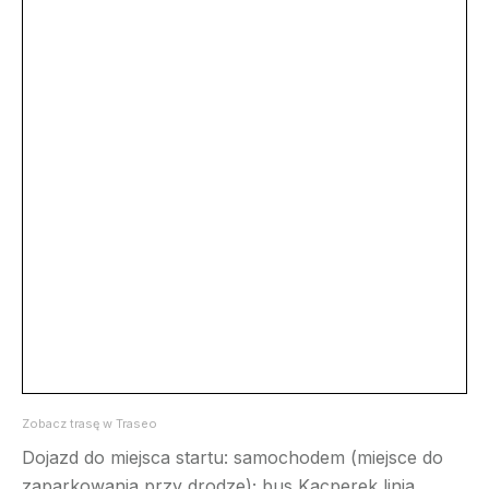
Zobacz trasę w Traseo
Dojazd do miejsca startu: samochodem (miejsce do
zaparkowania przy drodze); bus Kacperek linia