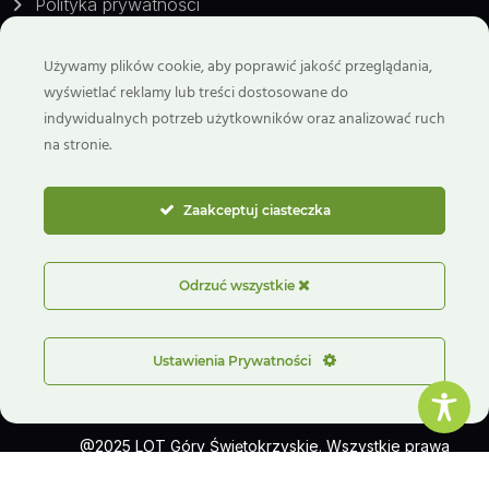
Polityka prywatności
Używamy plików cookie, aby poprawić jakość przeglądania,
Kontakt
wyświetlać reklamy lub treści dostosowane do
indywidualnych potrzeb użytkowników oraz analizować ruch
Telefon:
na stronie.
799 929 298
Email:
Zaakceptuj ciasteczka
biuro@goryswietokrzyskie.travel
ul. Benedyktyńska 6
Odrzuć wszystkie
26-006 Nowa Słupia
Ustawienia Prywatności
@2025 LOT Góry Świętokrzyskie. Wszystkie prawa
zastrzeżone.