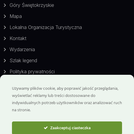
Góry Świętokrzyskie
Mapa
Lokalna Organizacja Turystyczna
Kontakt
Wydarzenia
Szlak legend
Polityka prywatności
Używamy plików cookie, aby poprawić jakość przeglądania,
Kontakt
wyświetlać reklamy lub treści dostosowane do
indywidualnych potrzeb użytkowników oraz analizować ruch
Telefon:
na stronie.
799 929 298
Email:
Zaakceptuj ciasteczka