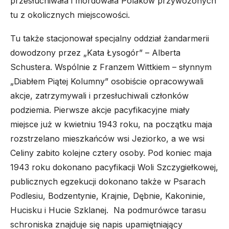
przesłuchiwała i mordowała Polaków przywożonych
tu z okolicznych miejscowości.
Tu także stacjonował specjalny oddział żandarmerii
dowodzony przez „Kata Łysogór” – Alberta
Schustera. Wspólnie z Franzem Wittkiem – słynnym
„Diabłem Piątej Kolumny” osobiście opracowywali
akcje, zatrzymywali i przesłuchiwali członków
podziemia. Pierwsze akcje pacyfikacyjne miały
miejsce już w kwietniu 1943 roku, na początku maja
rozstrzelano mieszkańców wsi Jeziorko, a we wsi
Celiny zabito kolejne cztery osoby. Pod koniec maja
1943 roku dokonano pacyfikacji Woli Szczygiełkowej,
publicznych egzekucji dokonano także w Psarach
Podlesiu, Bodzentynie, Krajnie, Dębnie, Kakoninie,
Hucisku i Hucie Szklanej. Na podmurówce tarasu
schroniska znajduje się napis upamiętniający