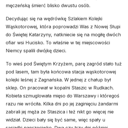
męczeńską śmierć blisko dwustu osób.
Decydując się na wędrówkę Szlakiem Kolejki
Wąskotorowej, która poprowadzi Was z Nowej Słupi
do Świętej Katarzyny, natkniecie się na mogiłę dwóch
ofiar wsi Hucisko. To właśnie w tej miejscowości
Niemcy spalili dwójkę dzieci.
To wieś pod Świętym Krzyżem, parę zagród stało tuż
pod lasem, tam była końcowa stacja wąskotorowej
kolejki leśnej z Zagnańska. W jednej z chałup był
sklep. On pracował w kopalni Staszic w Rudkach.
Kobieta szmuglowała mięso do Warszawy i któregoś
razu nie wróciła. Kilka dni po jej zaginięciu żandarmi
zabrali jej męża ze Staszica i też nikt go więcej nie
widział. Dzieci bały się być same, więc spały u
sąsiadki naprzeciwko. Dwa czy trzy dni później