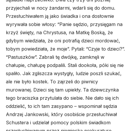
przyjechali w nocy żandarmi, wdarli się do domu.
Przesłuchiwałem ją jako świadka i ona dosłownie
wyrywała sobie włosy: “Panie sędzio, przysięgam na
krzyż święty, na Chrystusa, na Matkę Boską, że
gdybym wiedziała, że oni potrafią dzieci mordować,
tobym powiedziała, że moje”. Pytali: “Czyje to dzieci?”.
“Pastuszków”. Zabrali tę dwójkę, zamknęli w
chałupie, chałupę podpalili. Stali dookoła, póki się nie
spaliło. Jak zgliszcza wystygły, ludzie poszli szukać,
ale nie było kostek. To zajrzeli do piwnicy
murowanej. Dzieci się tam upiekły. Ta dziewczynka
tego braciszka przytulała do siebie. Nie dało się ich
oddzielić, to ich tam zasypano –
wspominał sędzia
Andrzej Jankowski, który osobiście przesłuchiwał
Schustera i udzielał pomocy polskim świadkom
przesłuchiwanym przez niemiecką prokuraturę.