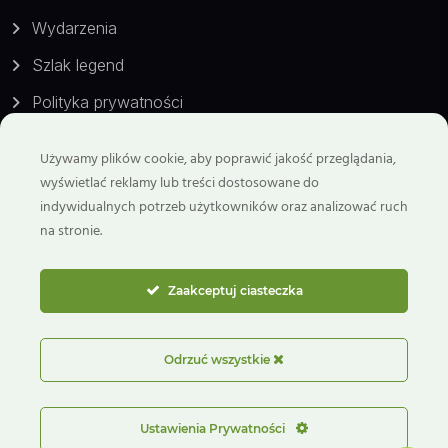
Wydarzenia
Szlak legend
Polityka prywatności
Używamy plików cookie, aby poprawić jakość przeglądania,
Kontakt
wyświetlać reklamy lub treści dostosowane do
indywidualnych potrzeb użytkowników oraz analizować ruch
Telefon:
na stronie.
799 929 298
Email:
Zaakceptuj ciasteczka
biuro@goryswietokrzyskie.travel
ul. Benedyktyńska 6
Odrzuć wszystkie
26-006 Nowa Słupia
Ustawienia Prywatności