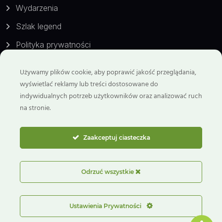
Wydarzenia
Szlak legend
Polityka prywatności
Używamy plików cookie, aby poprawić jakość przeglądania,
Kontakt
wyświetlać reklamy lub treści dostosowane do
indywidualnych potrzeb użytkowników oraz analizować ruch
Telefon:
na stronie.
799 929 298
Email:
Zaakceptuj ciasteczka
biuro@goryswietokrzyskie.travel
ul. Benedyktyńska 6
Odrzuć wszystkie
26-006 Nowa Słupia
Ustawienia Prywatności