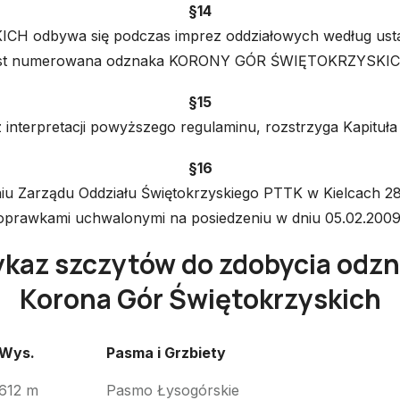
§14
odbywa się podczas imprez oddziałowych według ustal
est numerowana odznaka KORONY GÓR ŚWIĘTOKRZYSKIC
§15
 z interpretacji powyższego regulaminu, rozstrzyga Ka
§16
 Zarządu Oddziału Świętokrzyskiego PTTK w Kielcach 28.0
oprawkami uchwalonymi na posiedzeniu w dniu 05.02.2009 
kaz szczytów do zdobycia odzn
Korona Gór Świętokrzyskich
Wys.
Pasma i Grzbiety
Wys.
Pasma i Grzbiety
612 m
Pasmo Łysogórskie