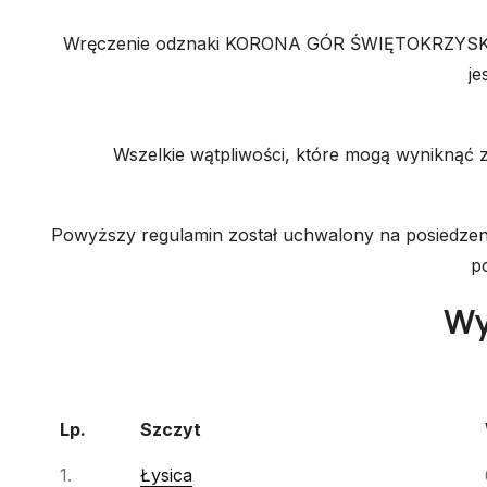
Wręczenie odznaki KORONA GÓR ŚWIĘTOKRZYSKICH 
j
Wszelkie wątpliwości, które mogą wyniknąć
Powyższy regulamin został uchwalony na posiedzeniu
p
Wy
Lp.
Szczyt
Lp.
Szczyt
1.
Łysica