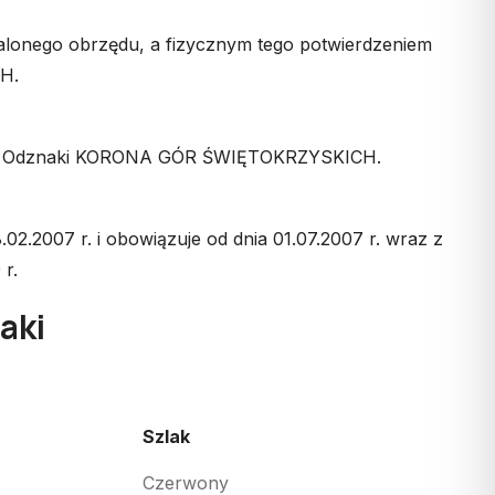
onego obrzędu, a fizycznym tego potwierdzeniem
H.
pituła Odznaki KORONA GÓR ŚWIĘTOKRZYSKICH.
2.2007 r. i obowiązuje od dnia 01.07.2007 r. wraz z
r.
aki
Szlak
Szlak
Czerwony