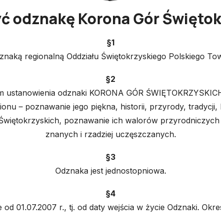
yć odznakę Korona Gór Świętok
§1
ą regionalną Oddziału Świętokrzyskiego Polskiego Tow
§2
m ustanowienia odznaki KORONA GÓR ŚWIĘTOKRZYSKICH 
onu – poznawanie jego piękna, historii, przyrody, tradycji, 
h Świętokrzyskich, poznawanie ich walorów przyrodniczyc
znanych i rzadziej uczęszczanych.
§3
Odznaka jest jednostopniowa.
§4
od 01.07.2007 r., tj. od daty wejścia w życie Odznaki. Okr