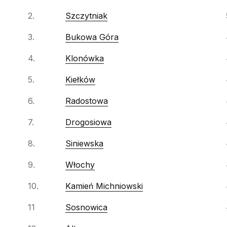
2.
Szczytniak
3.
Bukowa Góra
4.
Klonówka
5.
Kiełków
6.
Radostowa
7.
Drogosiowa
8.
Siniewska
9.
Włochy
10.
Kamień Michniowski
11
Sosnowica