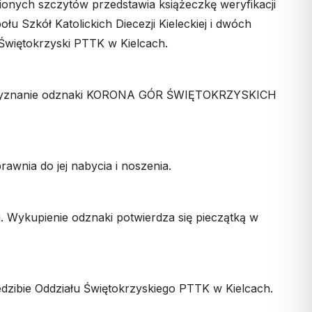
ych szczytów przedstawia książeczkę weryfikacji
Szkół Katolickich Diecezji Kieleckiej i dwóch
ł Świętokrzyski PTTK w Kielcach.
ą przyznanie odznaki KORONA GÓR ŚWIĘTOKRZYSKICH
nia do jej nabycia i noszenia.
 Wykupienie odznaki potwierdza się pieczątką w
ibie Oddziału Świętokrzyskiego PTTK w Kielcach.