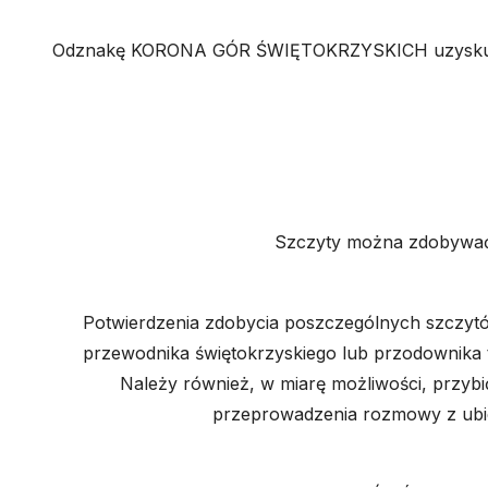
Odznakę KORONA GÓR ŚWIĘTOKRZYSKICH uzyskuje si
Szczyty można zdobywać i
Potwierdzenia zdobycia poszczególnych szczytów
przewodnika świętokrzyskiego lub przodownika t
Należy również, w miarę możliwości, przybić
przeprowadzenia rozmowy z ubie