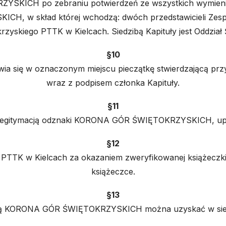
SKICH po zebraniu potwierdzeń ze wszystkich wymienion
 w skład której wchodzą: dwóch przedstawicieli Zespołu 
krzyskiego PTTK w Kielcach. Siedzibą Kapituły jest Oddzia
§10
awia się w oznaczonym miejscu pieczątkę stwierdzając
wraz z podpisem członka Kapituły.
§11
 legitymacją odznaki KORONA GÓR ŚWIĘTOKRZYSKICH, upraw
§12
PTTK w Kielcach za okazaniem zweryfikowanej książeczki.
książeczce.
§13
naką KORONA GÓR ŚWIĘTOKRZYSKICH można uzyskać w siedz